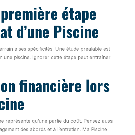
a première étape
:...
EN SAVOIR PLUS
at d’une Piscine
rrain a ses spécificités. Une étude préalable est
ir une piscine. Ignorer cette étape peut entraîner
ion financière lors
cine
 ne représente qu’une partie du coût. Pensez aussi
agement des abords et à l’entretien. Ma Piscine
Pourquoi choisir une piscine à...