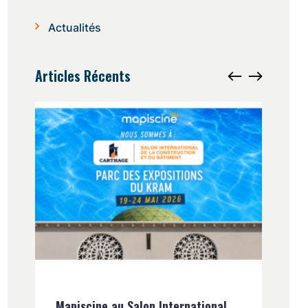
Actualités
Articles Récents
ues
Mapiscine au Salon International
Entr