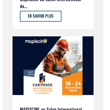
de...
:...
EN SAVOIR PLUS
MAPISCINE au Salon International
Pourq